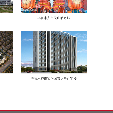
乌鲁木齐白鸟湖万达广场
新疆乌鲁木
哈密大南湖矿区
乌鲁