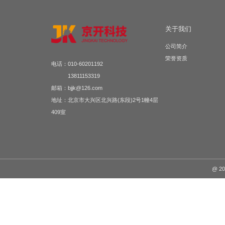
乌鲁木齐市金科·金澜华府
关于