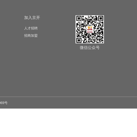
乌鲁木齐市保利堂悦二期
乌鲁木齐
下一页
尾页
用
销售和服务
加入京开