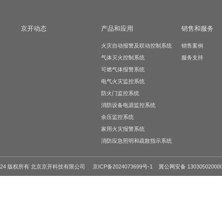
乌鲁木齐市恒大梦幻城
首页
上一页
1
2
我们
京开动态
产品和应