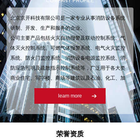
COMPANY PROFILE
北京京开科技有限公司是一家专业从事消防设备系统
研制、开发、生产和服务的企业。
公司主要产品包括火灾自动报警及联动控制系统、气
体灭火控制系统、可燃气体报警系统、电气火灾监控
系统、防火门监控系统、消防设备电源监控系统、消
防应急照明及疏散指示控制系统等，广泛用于各大类
商业住宅、写字楼、商场等建筑以及石油、化工、加
油站等火灾易发场地。
learn more
公司汇聚了来自消防、电子、计算机、通信等多个领
域的精英人才，形成了一支专业、高效、创新的团
队。公司具有完善的管理体系和销售、服务网络，产
品已通过国家检验机构的检测和认证，是中国完善的
荣誉资质
一站式消防解决方案供应商。