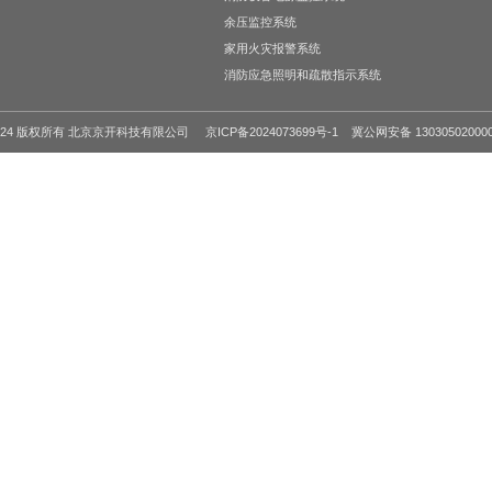
理平台，助力房地产行业实现绿色低碳转型。公司将以此次荣
行业的高质量发展。
年度消防产品推介会圆满举办