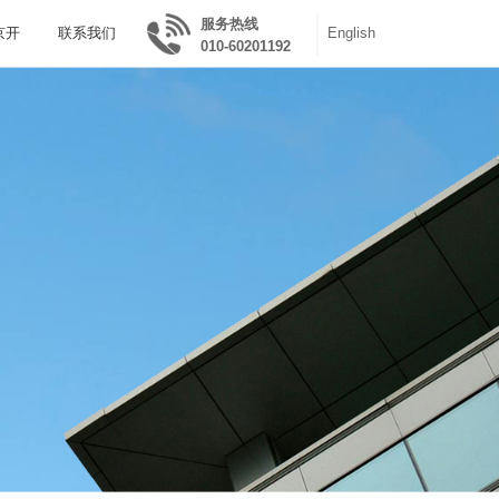
应用
销售和服务
加入京开
联系我们