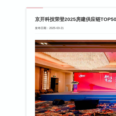
京开科技荣登2025房建供
发布日期：2025-03-21