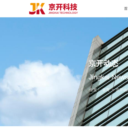
京
Jing
位置：