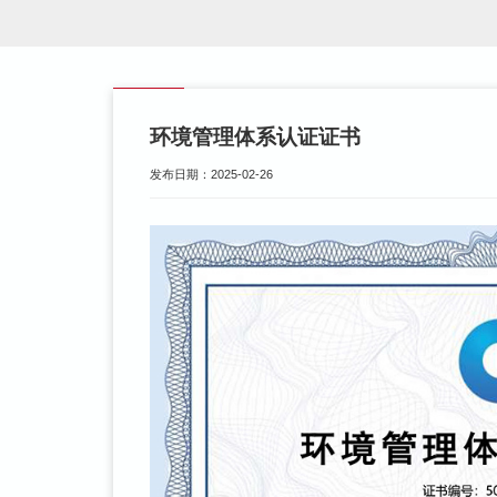
环境管理体系认证证书
发布日期：2025-02-26