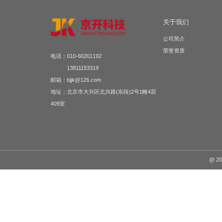
上一篇：
无
下一篇：
质量管理体系认证证书