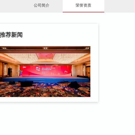
公司简介
推荐新闻