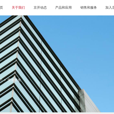
首页
关于我们
京开动态
产品和
于我们
t
首页
>
关于我们
>
荣誉资质